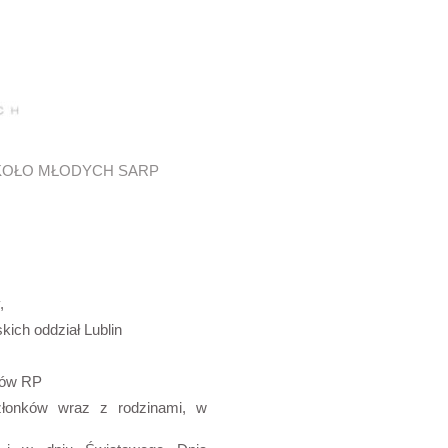
KOŁO MŁODYCH SARP
,
ich oddział Lublin
tów RP
złonków wraz z rodzinami, w