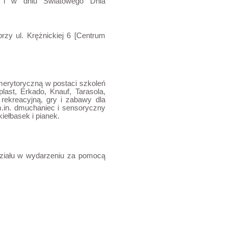
ji i w dniu Światowego Dnia
przy ul. Krężnickiej 6 [Centrum
erytoryczną w postaci szkoleń
last, Erkado, Knauf, Tarasola,
 rekreacyjną, gry i zabawy dla
 (m.in. dmuchaniec i sensoryczny
iełbasek i pianek.
działu w wydarzeniu za pomocą