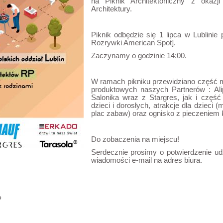
na Piknik Architektoniczny z okaz
Architektury.
Piknik odbędzie się 1 lipca w Lublinie 
Rozrywki American Spot].
Zaczynamy o godzinie 14:00.
W ramach pikniku przewidziano część m
produktowych naszych Partnerów : Alip
Salonika wraz z Stargres, jak i część
dzieci i dorosłych, atrakcje dla dzieci
plac zabaw) oraz ognisko z pieczeniem k
Do zobaczenia na miejscu!
Serdecznie prosimy o potwierdzenie u
wiadomości e-mail na adres biura.
P